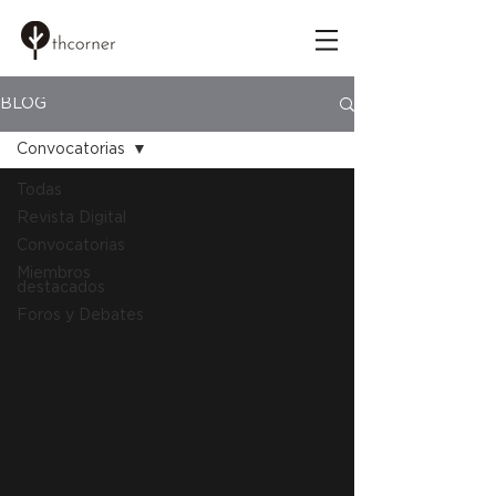
BLOG
Convocatorias
Todas
Revista Digital
Convocatorias
Miembros
destacados
Foros y Debates