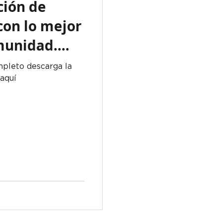
ción de
 con lo mejor
munidad.
mpleto descarga la
 aquí