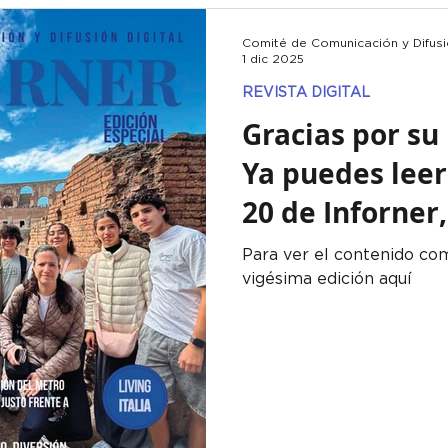
Comité de Comunicación y Difusió
1 dic 2025
REVISTA DIGITAL
Gracias por su
Ya puedes leer
20 de Inforner
corazón en cad
Para ver el contenido co
vigésima edición aquí