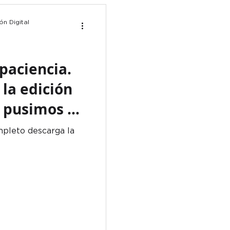
n Digital
 paciencia.
 la edición
, pusimos el
a página.
mpleto descarga la